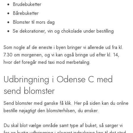
Brudebuketter
Bårebuketter
Blomster til mors dag
Se dekorationer, vin og chokolade under
bestilling
Som nogle af de eneste i byen bringer vi allerede ud fra kl.
7.30 om morgenen, og vi kan også bringe ud efter kl. 14,
hvor det foregår med taxi mod merbetaling.
Udbringning i Odense C med
send blomster
Send blomster med ganske få klik. Her på siden kan du online
bestille nøjagtigt den
blomsterhilsen
, du ønsker.
Du skal blot vælge område samt type af buket, så sørger vi
for en hurtig udbringning i elegant indpakning lige til det sted