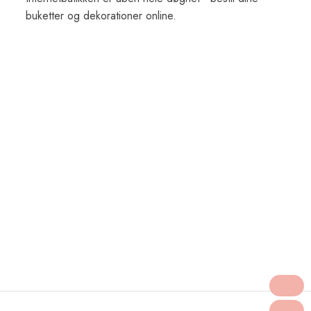
buketter og dekorationer online​.
Created and hosted by Group Online